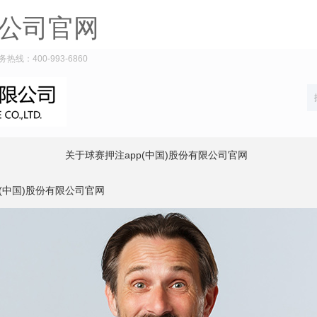
限公司官网
：400-993-6860
关于球赛押注app(中国)股份有限公司官网
p(中国)股份有限公司官网