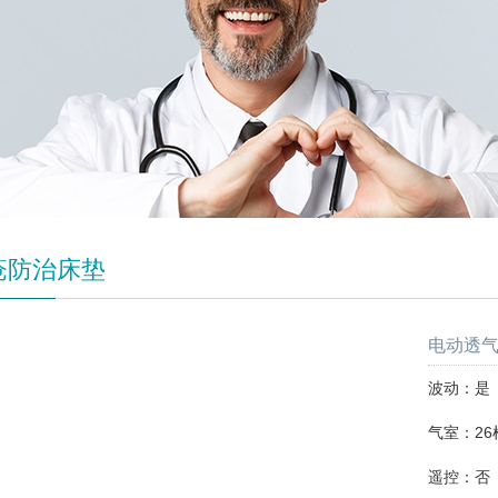
疮防治床垫
电动透气
波动：是
气室：26
遥控：否