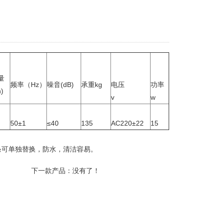
量
频率（Hz）
噪音(dB)
承重kg
电压
功率
)
v
w
50±1
≤40
135
AC220±22
15
条可单独替换，防水，清洁容易。
下一款产品：没有了！