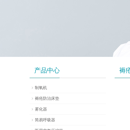
产品中心
褥
制氧机
褥疮防治床垫
雾化器
简易呼吸器