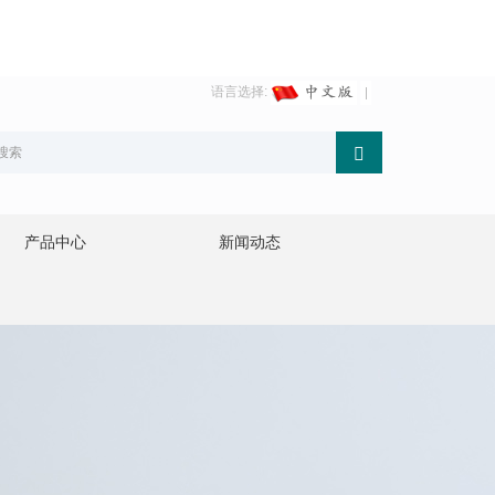
语言选择:
产品中心
新闻动态