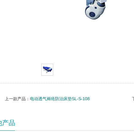
上一款产品：
电动透气褥疮防治床垫SL-S-108
他产品