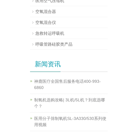
医用空气压缩机
空氧混合器
空氧混合仪
急救转运呼吸机
呼吸管路硅胶类产品
新闻资讯
神鹿医疗全国售后服务电话400-993-
6860
制氧机选购攻略| 3L机/5L机？到底选哪
个？
医用分子筛制氧机SL-3A330/530系列使
用视频