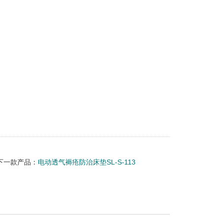
下一款产品：
电动透气褥疮防治床垫SL-S-113