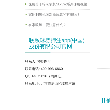
医用分子筛制氧机SL-3W系列使用视频
家用制氧机应对新冠真的有用吗？
在家吸氧，要注意什么？
联系球赛押注app(中国)
股份有限公司官网
联系人: 神鹿医疗
联系电话: 400-993-6860
QQ:14675016（同微信）
联系地址: 北京市房山区琉璃河镇
其