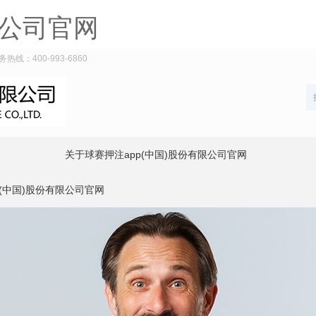
限公司官网
：400-993-6860
关于球赛押注app(中国)股份有限公司官网
p(中国)股份有限公司官网