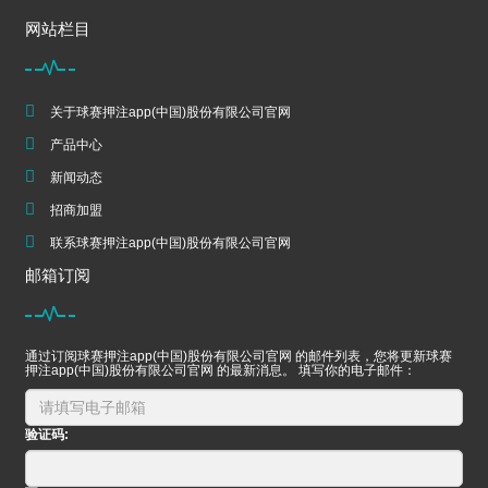
网站栏目
关于球赛押注app(中国)股份有限公司官网
产品中心
新闻动态
招商加盟
联系球赛押注app(中国)股份有限公司官网
邮箱订阅
通过订阅球赛押注app(中国)股份有限公司官网 的邮件列表，您将更新球赛
押注app(中国)股份有限公司官网 的最新消息。 填写你的电子邮件：
验证码: