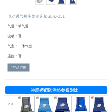
电动透气褥疮防治床垫SL-D-131
气道：单气道
波动：否
气室：一体气室
遥控：否
产品咨询