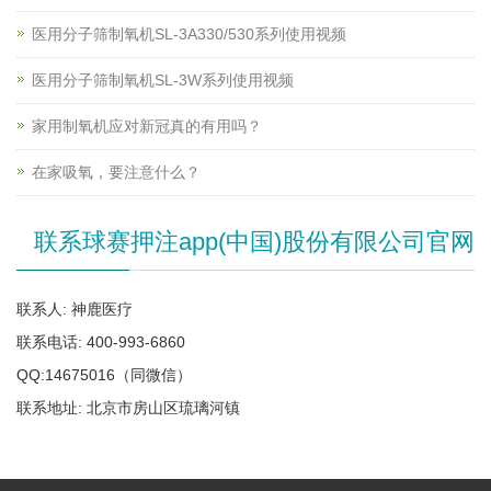
医用分子筛制氧机SL-3A330/530系列使用视频
医用分子筛制氧机SL-3W系列使用视频
家用制氧机应对新冠真的有用吗？
在家吸氧，要注意什么？
联系球赛押注app(中国)股份有限公司官网
联系人: 神鹿医疗
联系电话: 400-993-6860
QQ:14675016（同微信）
联系地址: 北京市房山区琉璃河镇