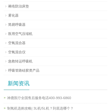
褥疮防治床垫
雾化器
简易呼吸器
医用空气压缩机
空氧混合器
空氧混合仪
急救转运呼吸机
呼吸管路硅胶类产品
新闻资讯
神鹿医疗全国售后服务电话400-993-6860
制氧机选购攻略| 3L机/5L机？到底选哪个？