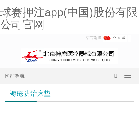
球赛押注app(中国)股份有限
公司官网
语言选择:
网站导航
Toggl
navig
褥疮防治床垫