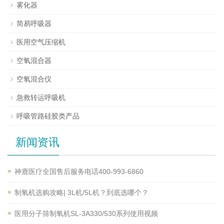
雾化器
简易呼吸器
医用空气压缩机
空氧混合器
空氧混合仪
急救转运呼吸机
呼吸管路硅胶类产品
新闻资讯
神鹿医疗全国售后服务电话400-993-6860
制氧机选购攻略| 3L机/5L机？到底选哪个？
医用分子筛制氧机SL-3A330/530系列使用视频