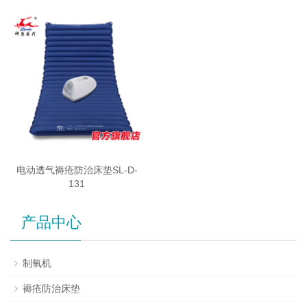
电动透气褥疮防治床垫SL-D-
131
产品中心
制氧机
褥疮防治床垫