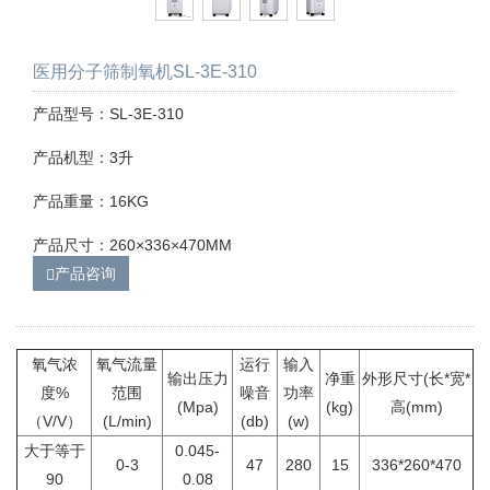
医用分子筛制氧机SL-3E-310
产品型号：SL-3E-310
产品机型：3升
产品重量：16KG
产品尺寸：260×336×470MM
产品咨询
氧气浓
氧气流量
运行
输入
输出压力
净重
外形尺寸(长*宽*
度%
范围
噪音
功率
(Mpa)
(kg)
高(mm)
（V/V）
(L/min)
(db)
(w)
大于等于
0.045-
0-3
47
280
15
336*260*470
90
0.08